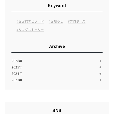
Keyword
お客様エピソード
お知らせ
プロポーズ
リングストーリー
Archive
2026年
2025年
7月（10）
2024年
12月（13）
6月（11）
2023年
12月（13）
11月（12）
5月（11）
12月（14）
11月（13）
10月（24）
4月（14）
11月（28）
10月（13）
8月（16）
3月（12）
9月（9）
9月（14）
7月（10）
2月（11）
8月（15）
8月（11）
6月（23）
1月（12）
SNS