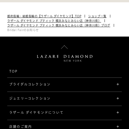
婚約指輪・結婚指輪の【ラザール ダイヤモンド】TOP
ショップ一覧
ラザール ダイヤモンド ブティック 横浜みなとみらい店（神奈川県）
ラザール ダイヤモンド ブティック 横浜みなとみらい店（神奈川県）ブログ
Bridal Fairのお知らせ
TOP
ブライダルコレクション
ジュエリーコレクション
婚約指輪（エンゲージリング）
[素材から選ぶ]
ラザール ダイヤモンドについて
ジュエリーコレクショントップ
プラチナ
ジュエリー一覧
店舗のご案内
ラザール ダイヤモンドについて