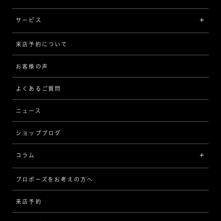
イエローゴールド
リング
品質
サービス
コンビネーション
ネックレス/ペンダント
歴史
来店予約について
サービスについて
[フォルムから選ぶ]
ピアス/イヤリング
企業の取り組み
お客様の声
アフターサービス
ストレート
ブレスレット
よくあるご質問
MESSAGE IN DIAMOND
ウェーブ
ニュース
品質保証
ショップブログ
V字
ブライダルアイテム
コラム
[セッテイングから選ぶ]
プロポーズをお考えの方へ
インタビュー
ソリテール
来店予約
指輪
ワンサイドメレ