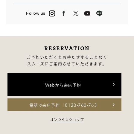
7月（14）
7月（23）
5月（2）
6月（14）
6月（3）
4月（13）
Follow us
5月（15）
5月（27）
3月（24）
4月（16）
4月（2）
2月（13）
3月（12）
3月（13）
2月（14）
RESERVATION
1月（10）
ご予約いただくとお待たせすることなく
スムーズにご案内させていただきます。
Webから来店予約
電話で来店予約
0120-760-763
オンラインショップ