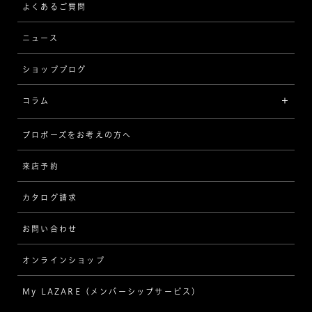
ストレート
ブレスレット
よくあるご質問
MESSAGE IN DIAMOND
ウェーブ
ニュース
品質保証
ショップブログ
V字
ブライダルアイテム
コラム
[セッテイングから選ぶ]
プロポーズをお考えの方へ
インタビュー
ソリテール
来店予約
指輪
ワンサイドメレ
カタログ請求
ダイヤモンド
ダブルサイドメレ
お問い合わせ
プロポーズ
ラインメレ
オンラインショップ
結婚式
人気の婚約指輪
My LAZARE（メンバーシップサービス）
結婚指輪（マリッジリング）