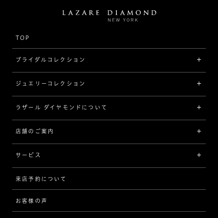
TOP
ブライダルコレクション
ジュエリーコレクション
婚約指輪（エンゲージリング）
[素材から選ぶ]
ラザール ダイヤモンドについて
ジュエリーコレクショントップ
プラチナ
ジュエリー一覧
店舗のご案内
ラザール ダイヤモンドについて
イエローゴールド
リング
品質
サービス
コンビネーション
ネックレス/ペンダント
歴史
来店予約について
サービスについて
[フォルムから選ぶ]
ピアス/イヤリング
企業の取り組み
お客様の声
アフターサービス