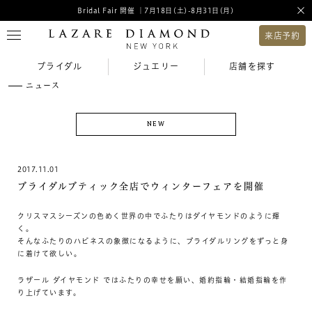
Bridal Fair 開催 ｜7月18日(土)-8月31日(月)
来店予約
ブライダル
ジュエリー
店舗を探す
ニュース
NEW
2017.11.01
ブライダルブティック全店でウィンターフェアを開催
クリスマスシーズンの色めく世界の中でふたりはダイヤモンドのように輝
く。
そんなふたりのハピネスの象徴になるように、ブライダルリングをずっと身
に着けて欲しい。
ラザール ダイヤモンド ではふたりの幸せを願い、婚約指輪・結婚指輪を作
り上げています。