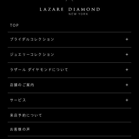
TOP
ブライダルコレクション
ジュエリーコレクション
婚約指輪（エンゲージリング）
[素材から選ぶ]
ラザール ダイヤモンドについて
ジュエリーコレクショントップ
プラチナ
ジュエリー一覧
店舗のご案内
ラザール ダイヤモンドについて
イエローゴールド
リング
品質
サービス
コンビネーション
ネックレス/ペンダント
歴史
来店予約について
サービスについて
[フォルムから選ぶ]
ピアス/イヤリング
企業の取り組み
お客様の声
アフターサービス