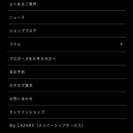
ストレート
ブレスレット
よくあるご質問
MESSAGE IN DIAMOND
ウェーブ
ニュース
品質保証
ショップブログ
V字
ブライダルアイテム
コラム
[セッテイングから選ぶ]
プロポーズをお考えの方へ
インタビュー
ソリテール
来店予約
指輪
ワンサイドメレ
カタログ請求
ダイヤモンド
ダブルサイドメレ
お問い合わせ
プロポーズ
ラインメレ
オンラインショップ
結婚式
人気の婚約指輪
My LAZARE（メンバーシップサービス）
結婚指輪（マリッジリング）