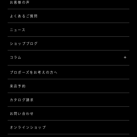
[フォルムから選ぶ]
ピアス/イヤリング
企業の取り組み
お客様の声
アフターサービス
ストレート
ブレスレット
よくあるご質問
MESSAGE IN DIAMOND
ウェーブ
ニュース
品質保証
ショップブログ
V字
ブライダルアイテム
コラム
[セッテイングから選ぶ]
プロポーズをお考えの方へ
インタビュー
ソリテール
来店予約
指輪
ワンサイドメレ
カタログ請求
ダイヤモンド
ダブルサイドメレ
お問い合わせ
プロポーズ
ラインメレ
オンラインショップ
結婚式
人気の婚約指輪