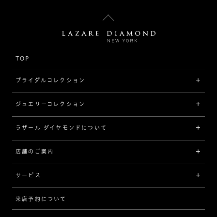
TOP
ブライダルコレクション
ジュエリーコレクション
婚約指輪（エンゲージリング）
[素材から選ぶ]
ラザール ダイヤモンドについて
ジュエリーコレクショントップ
プラチナ
ジュエリー一覧
店舗のご案内
ラザール ダイヤモンドについて
イエローゴールド
リング
品質
サービス
コンビネーション
ネックレス/ペンダント
歴史
来店予約について
サービスについて