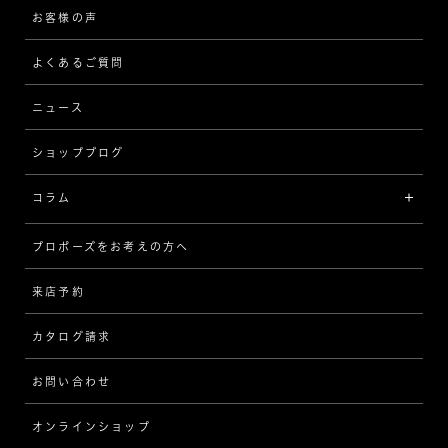
[フォルムから選ぶ]
ピアス/イヤリング
企業の取り組み
お客様の声
アフターサービス
ストレート
ブレスレット
よくあるご質問
MESSAGE IN DIAMOND
ウェーブ
ニュース
品質保証
ショップブログ
V字
ブライダルアイテム
コラム
[セッテイングから選ぶ]
プロポーズをお考えの方へ
インタビュー
ソリテール
来店予約
指輪
ワンサイドメレ
カタログ請求
ダイヤモンド
ダブルサイドメレ
お問い合わせ
プロポーズ
ラインメレ
オンラインショップ
結婚式
人気の婚約指輪