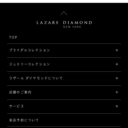
TOP
ブライダルコレクション
ジュエリーコレクション
婚約指輪（エンゲージリング）
[素材から選ぶ]
ラザール ダイヤモンドについて
ジュエリーコレクショントップ
プラチナ
ジュエリー一覧
店舗のご案内
ラザール ダイヤモンドについて
イエローゴールド
リング
品質
サービス
コンビネーション
ネックレス/ペンダント
歴史
来店予約について
サービスについて