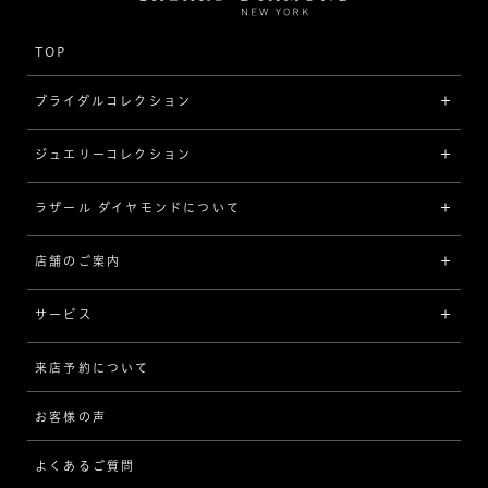
TOP
ブライダルコレクション
ジュエリーコレクション
婚約指輪（エンゲージリング）
[素材から選ぶ]
ラザール ダイヤモンドについて
ジュエリーコレクショントップ
プラチナ
ジュエリー一覧
店舗のご案内
ラザール ダイヤモンドについて
イエローゴールド
リング
品質
サービス
コンビネーション
ネックレス/ペンダント
歴史
来店予約について
サービスについて
[フォルムから選ぶ]
ピアス/イヤリング
企業の取り組み
お客様の声
アフターサービス
ストレート
ブレスレット
よくあるご質問
MESSAGE IN DIAMOND