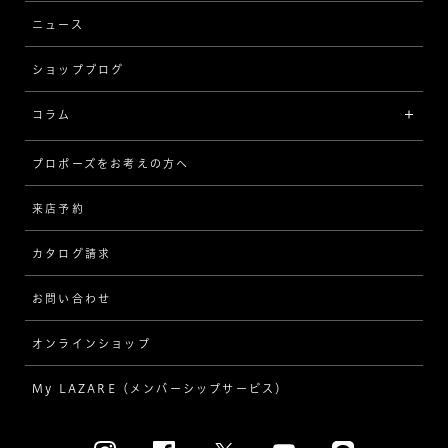
ウェーブ
ニュース
品質保証
ショップブログ
V字
ブライダルアイテム
コラム
[セッテイングから選ぶ]
プロポーズをお考えの方へ
インタビュー
ソリテール
来店予約
指輪
ワンサイドメレ
カタログ請求
ダイヤモンド
ダブルサイドメレ
お問い合わせ
プロポーズ
ラインメレ
オンラインショップ
結婚式
人気の婚約指輪
My LAZARE（メンバーシップサービス）
結婚指輪（マリッジリング）
[素材から選ぶ]