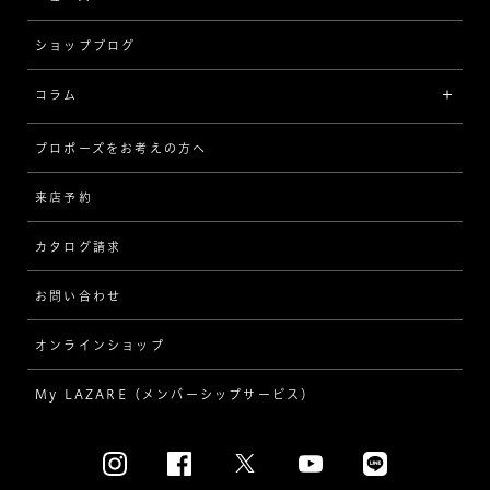
品質保証
ショップブログ
V字
ブライダルアイテム
コラム
[セッテイングから選ぶ]
プロポーズをお考えの方へ
インタビュー
ソリテール
来店予約
指輪
ワンサイドメレ
カタログ請求
ダイヤモンド
ダブルサイドメレ
お問い合わせ
プロポーズ
ラインメレ
オンラインショップ
結婚式
人気の婚約指輪
My LAZARE（メンバーシップサービス）
結婚指輪（マリッジリング）
[素材から選ぶ]