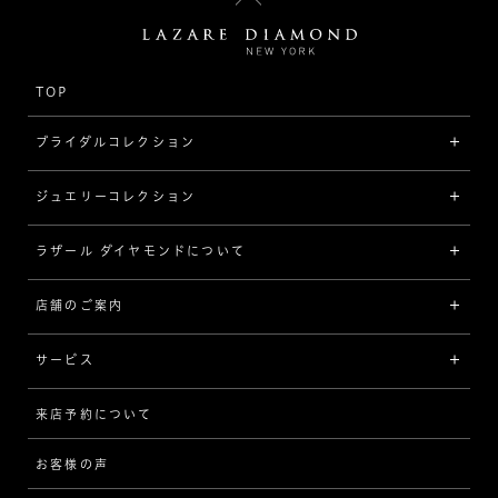
TOP
ブライダルコレクション
ジュエリーコレクション
婚約指輪（エンゲージリング）
[素材から選ぶ]
ラザール ダイヤモンドについて
ジュエリーコレクショントップ
プラチナ
ジュエリー一覧
店舗のご案内
ラザール ダイヤモンドについて
イエローゴールド
リング
品質
サービス
コンビネーション
ネックレス/ペンダント
歴史
来店予約について
サービスについて
[フォルムから選ぶ]
ピアス/イヤリング
企業の取り組み
お客様の声
アフターサービス