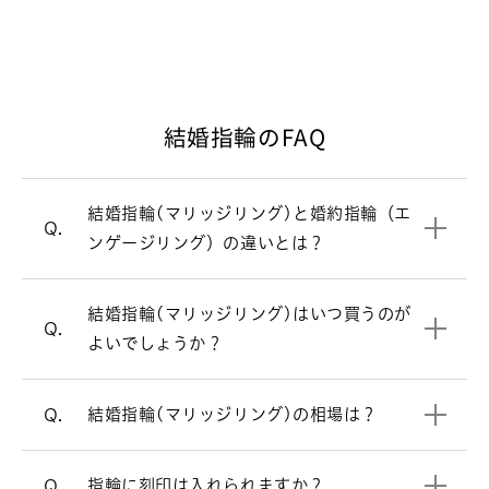
ンの指輪が主流です。一方、毎日身につ
けるのが結婚指輪（マリッジリング）。
シンプルで飽きのこないデザインが多い
です。
結婚指輪のFAQ
結婚式直前は忙しくなるため、結婚指輪
A.
婚約指輪と結婚指輪の違いについて
（マリッジリング）選びは結婚式の6カ
月ほど前にスタートするのがおすすめで
結婚指輪(マリッジリング)と婚約指輪（エ
婚約指輪（エンゲージリング）
一覧はこちら
す。最近はご入籍が先の方も多く、その
Q.
ンゲージリング）の違いとは？
場合はご入籍の3ヶ月前にはご準備され
結婚指輪（マリッジリング）の相場は2
A.
ると安心です。
本で30万円前後です。指輪のデザインよ
結婚指輪（マリッジリング）はシンプル
A.
結婚指輪(マリッジリング)はいつ買うのが
って価格が変わります。ご要望に合わせ
結婚指輪を買うタイミングについて
なデザインが多いですが、ラザール ダイ
Q.
よいでしょうか？
てご提案させていただきます。
ヤモンドではダイヤモンドをあしらった
デザインが人気です。
リングの内側にお好きなアルファベッ
結婚指輪の相場について詳しく見る
A.
結婚指輪(マリッジリング)の相場は？
Q.
ト・数字などを刻印できます。（無料）
ストレートラインの結婚指輪を見る
リングのオプションについて
指輪に刻印は入れられますか？
Q.