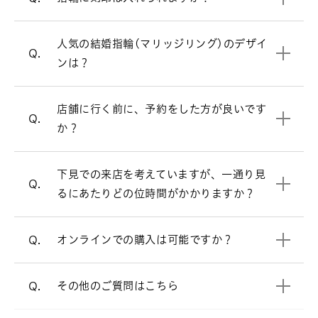
ウェーブラインの結婚指輪を見る
必ずしもご予約が必要という訳ではござ
A.
いませんが、週末はお時間帯によっては
人気の結婚指輪(マリッジリング)のデザイ
V字ラインの結婚指輪を見る
大変混み合いますので、事前にご予約を
Q.
ンは？
頂けるとお待たせすることなくスムーズ
にご案内させて頂きます。
お客様により様々ですが、ゆっくりご覧
店舗に行く前に、予約をした方が良いです
A.
来店予約はこちら
Q.
頂きますと、だいたい1時間半～2時間く
か？
らいお時間を頂く場合が多いです。お急
オンラインでも購入可能です。
A.
ぎの場合は、お申し付け頂ければご都合
店頭と同様の品質、アフターサービスで
下見での来店を考えていますが、一通り見
に合わせてご案内いたします。
すので、ご安心ください。
Q.
るにあたりどの位時間がかかりますか？
電話でのご相談も承っております。
オンラインショップ
オンラインでの購入は可能ですか？
Q.
よくあるご質問
をご覧ください。
A.
その他のご質問はこちら
Q.