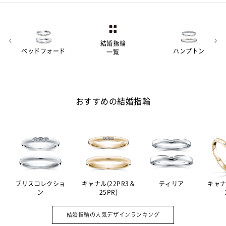
結婚指輪
ベッドフォード
ハンプトン
一覧
おすすめの結婚指輪
ブリスコレクショ
キャナル(22PR3＆
ティリア
キャナ
ン
25PR)
婚約指輪（エンゲージリング）は結婚の
A.
証として贈る記念品。その意味を強める
結婚指輪の人気デザインランキング
ため、ダイヤモンドをあしらったデザイ