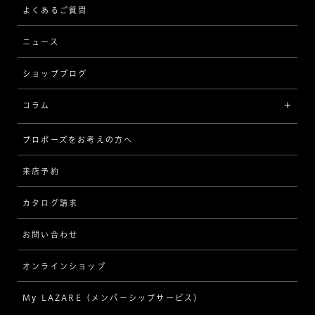
ストレート
ブレスレット
よくあるご質問
MESSAGE IN DIAMOND
ウェーブ
ニュース
品質保証
ショップブログ
V字
ブライダルアイテム
コラム
[セッテイングから選ぶ]
プロポーズをお考えの方へ
インタビュー
ソリテール
来店予約
指輪
ワンサイドメレ
カタログ請求
ダイヤモンド
ダブルサイドメレ
お問い合わせ
プロポーズ
ラインメレ
オンラインショップ
結婚式
人気の婚約指輪
My LAZARE（メンバーシップサービス）
結婚指輪（マリッジリング）