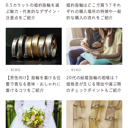
0.5カラットの婚約指輪を選
婚約指輪はどこで買う？それ
ぶ魅力・代表的なデザイン・
ぞれの購入場所の特徴や一般
注意点をご紹介
的な購入の流れをご紹介
RING
RING
【男性向け】指輪を着ける位
20代の結婚指輪の相場は？
置で異なる意味・おしゃれに
価格差が生じる理由や選ぶ際
着けるコツをご紹介
のチェックポイントもご紹介