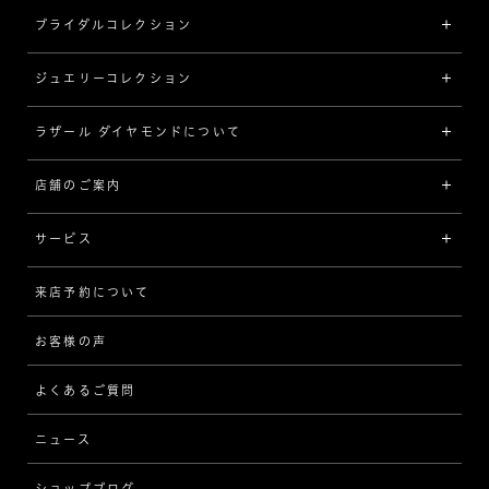
ブライダルコレクション
ジュエリーコレクション
婚約指輪（エンゲージリング）
[素材から選ぶ]
ラザール ダイヤモンドについて
ジュエリーコレクショントップ
プラチナ
ジュエリー一覧
店舗のご案内
ラザール ダイヤモンドについて
イエローゴールド
リング
品質
サービス
コンビネーション
ネックレス/ペンダント
歴史
来店予約について
サービスについて
[フォルムから選ぶ]
ピアス/イヤリング
企業の取り組み
お客様の声
アフターサービス
ストレート
ブレスレット
よくあるご質問
MESSAGE IN DIAMOND
ウェーブ
ニュース
品質保証
ショップブログ