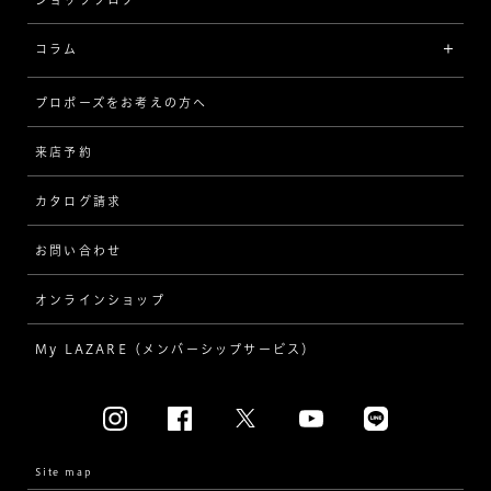
V字
ブライダルアイテム
コラム
[セッテイングから選ぶ]
プロポーズをお考えの方へ
インタビュー
ソリテール
来店予約
指輪
ワンサイドメレ
カタログ請求
ダイヤモンド
ダブルサイドメレ
お問い合わせ
プロポーズ
ラインメレ
オンラインショップ
結婚式
人気の婚約指輪
My LAZARE（メンバーシップサービス）
結婚指輪（マリッジリング）
[素材から選ぶ]
プラチナ
Site map