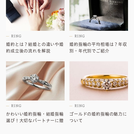
RING
RING
婚約とは？結婚との違いや婚
婚約指輪の平均相場は？年収
約成立後の流れを解説
別・年代別でご紹介
RING
RING
かわいい婚約指輪・結婚指輪
ゴールドの婚約指輪の魅力に
選び！大切なパートナーに贈
ついて