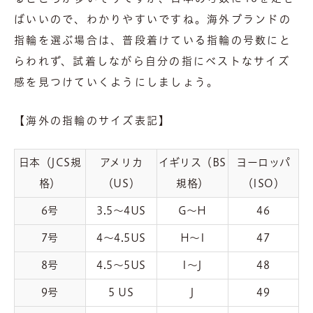
ばいいので、わかりやすいですね。海外ブランドの
指輪を選ぶ場合は、普段着けている指輪の号数にと
らわれず、試着しながら自分の指にベストなサイズ
感を見つけていくようにしましょう。
【海外の指輪のサイズ表記】
日本（JCS規
アメリカ
イギリス（BS
ヨーロッパ
格）
（US）
規格）
（ISO）
6号
3.5〜4US
G〜H
46
7号
4〜4.5US
H〜I
47
8号
4.5〜5US
I〜J
48
9号
5 US
J
49