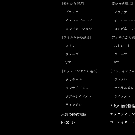
[素材から選ぶ]
[素材から選ぶ]
プラチナ
プラチナ
イエローゴールド
イエローゴー
コンビネーション
コンビネーシ
[フォルムから選ぶ]
[フォルムから選
ストレート
ストレート
ウェーブ
ウェーブ
V字
V字
[セッテイングから選ぶ]
[セッテイングか
ソリテール
ワンメレ
ワンサイドメレ
セベラルメレ
ダブルサイドメレ
ラインメレ
ラインメレ
人気の結婚指輪
エタニティリン
人気の婚約指輪
コーディネート
PICK UP