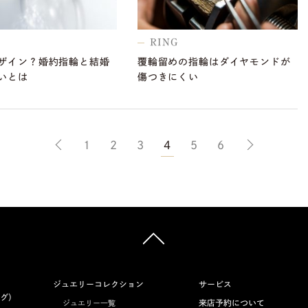
RING
ザイン？婚約指輪と結婚
覆輪留めの指輪はダイヤモンドが
いとは
傷つきにくい
1
2
3
4
5
6
ジュエリーコレクション
サービス
グ）
来店予約について
ジュエリー一覧